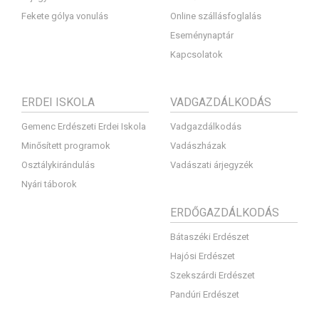
Fekete gólya vonulás
Online szállásfoglalás
Eseménynaptár
Kapcsolatok
ERDEI ISKOLA
VADGAZDÁLKODÁS
Gemenc Erdészeti Erdei Iskola
Vadgazdálkodás
Minősített programok
Vadászházak
Osztálykirándulás
Vadászati árjegyzék
Nyári táborok
ERDŐGAZDÁLKODÁS
Bátaszéki Erdészet
Hajósi Erdészet
Szekszárdi Erdészet
Pandúri Erdészet