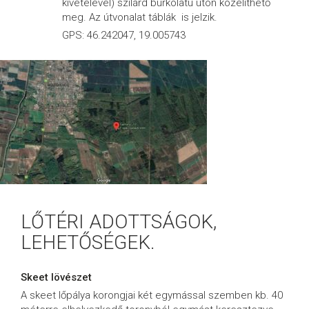
kivételével) szilárd burkolatú úton közelíthető
meg. Az útvonalat táblák is jelzik.
GPS: 46.242047, 19.005743
LŐTÉRI ADOTTSÁGOK,
LEHETŐSÉGEK.
Skeet lövészet
A skeet lőpálya korongjai két egymással szemben kb. 40