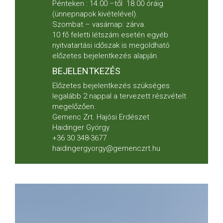
Pénteken : 14.00 –től 18.00 óráig
(ünnepnapok kivételével).
Szombat – vasárnap: zárva.
10 fő feletti létszám esetén egyéb
nyitvatartási időszak is megoldható
előzetes bejelentkezés alapján.
BEJELENTKEZÉS
Előzetes bejelentkezés szükséges
legalább 2 nappal a tervezett részvételt
megelőzően.
Gemenc Zrt. Hajósi Erdészet
Haidinger György
+36 30 348-3677
haidingergyorgy@gemenczrt.hu