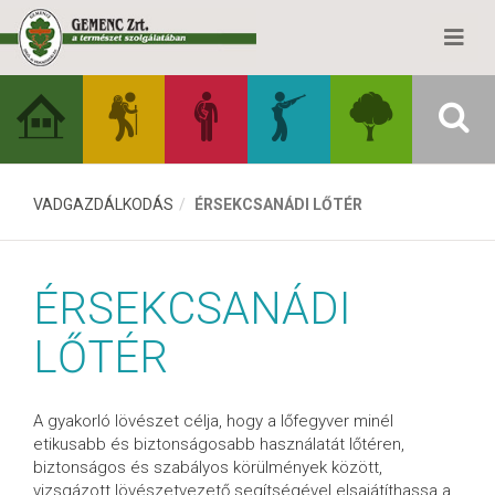
VADGAZDÁLKODÁS
ÉRSEKCSANÁDI LŐTÉR
ÉRSEKCSANÁDI
LŐTÉR
A gyakorló lövészet célja, hogy a lőfegyver minél
etikusabb és biztonságosabb használatát lőtéren,
biztonságos és szabályos körülmények között,
vizsgázott lövészetvezető segítségével elsajátíthassa a