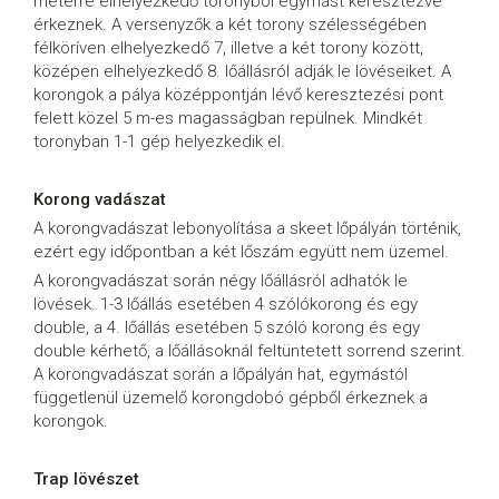
méterre elhelyezkedő toronyból egymást keresztezve
érkeznek. A versenyzők a két torony szélességében
félköríven elhelyezkedő 7, illetve a két torony között,
középen elhelyezkedő 8. lőállásról adják le lövéseiket. A
korongok a pálya középpontján lévő keresztezési pont
felett közel 5 m-es magasságban repülnek. Mindkét
toronyban 1-1 gép helyezkedik el.
Korong vadászat
A korongvadászat lebonyolítása a skeet lőpályán történik,
ezért egy időpontban a két lőszám együtt nem üzemel.
A korongvadászat során négy lőállásról adhatók le
lövések. 1-3 lőállás esetében 4 szólókorong és egy
double, a 4. lőállás esetében 5 szóló korong és egy
double kérhető, a lőállásoknál feltüntetett sorrend szerint.
A korongvadászat során a lőpályán hat, egymástól
függetlenül üzemelő korongdobó gépből érkeznek a
korongok.
Trap lövészet