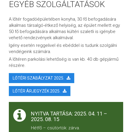
EGYÉB SZOLGÁLTATÁSOK
A lőtér fogadóépületében konyha, 30 fő befogadására
alkalmas társalgó-étkező helyiség, az épület mellett egy
50 fő befogadására alkalmas kültéri szaletli is igénybe
vehető rendezvények alkalmával.
Igény esetén reggelivel és ebéddel is tudunk szolgálni
vendégeink számára.
A lőtéren parkolási lehetőség is van kb. 40 db gépjármű
részére.
LŐTÉRI SZABÁLYZAT 2025.
LŐTÉR ÁRJEGYZÉK 2025.
NYITVA TARTÁSA: 2025. 04. 11 –
2025. 08. 15
Hétfő – csütörtök: zárva.