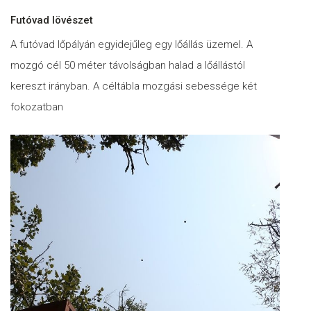
Futóvad lövészet
A futóvad lőpályán egyidejűleg egy lőállás üzemel. A
mozgó cél 50 méter távolságban halad a lőállástól
kereszt irányban. A céltábla mozgási sebessége két
fokozatban