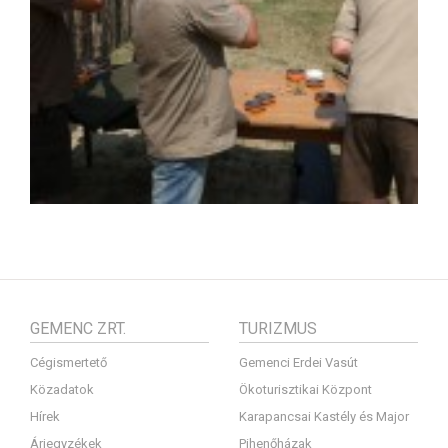
GEMENC ZRT.
TURIZMUS
Cégismertető
Gemenci Erdei Vasút
Közadatok
Ökoturisztikai Központ
Hírek
Karapancsai Kastély és Major
Árjegyzékek
Pihenőházak