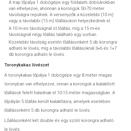
A trap lőpálya 1 dobógépe egy földalatti dobóárokban
van elhelyezve, ahonnan a korongok 50-70 méter
távolságra repülnek. A versenyzők a közelebbi (10 m)
vagy a távolabbi (15 m) lőállásokon helyezkednek el.
A 10 m-es távolságnál öt lőállás, míg a 15 m-es
távolságnál négy lőállás található egy sorban.
Közelebbi távolság esetén lőállásonként 5 db korongra
adható le lövés, míg a távolabbi lőállásoknál 3×6 és 1×7
db korongra adható le lövés.
Toronykakas lövészet
A toronykakas lőpálya 1 dobógépe egy 8 méter magas
toronyban van elhelyezve, onnan a korongok a kialakított
lőállások felett haladnak el 10-15 méter magasságban. A
lőpályán 5 lőállás került kialakításra, amelyek esetében
lőállásonként 5 db korongra adható le lövés.
Lőállásonként két double és egy szóló korongra adható
le lövés.