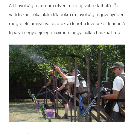
A lőtávolság maximum ötven méterig változtatható. Őz,
vaddisznó, róka alakú lőlapokra (a távolság függvényében
megfelelő arányú változatokra) lehet a lövéseket leadni. A
lőpályán egyidejűleg maximum négy lőállás használható.